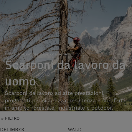
Home
›
Scarponi da lavoro da uomo
Scarponi da lavoro da
uomo
Scarponi da lavoro ad alte prestazioni,
progettati per sicurezza, resistenza e comfort
in ambito forestale, industriale e outdoor.
FILTRO
DELIMBER
WALD