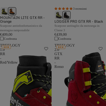
3 recensioni
MOUNTAIN LITE GTX RR -
Orange
LOGGER PRO GTX RR - Black
Scarpone antinfonfortunistico da
Scarpone antitaglio da motosega in
montagna ramponabile
Classe 3
€409,00
€439,00
Confronta
Confronta
TREELOGY
TREELOGY
NEW
NEW
1.0
2.0
RR
GTX
-
RR
Red/Yellow
-
Rosso