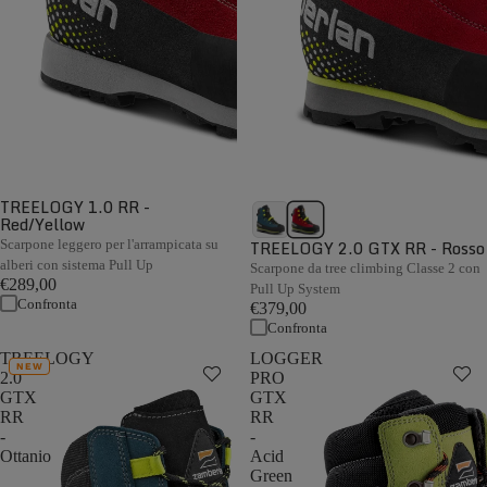
TREELOGY 1.0 RR -
Red/Yellow
Scarpone leggero per l'arrampicata su
TREELOGY 2.0 GTX RR - Rosso
alberi con sistema Pull Up
Scarpone da tree climbing Classe 2 con
€289,00
Pull Up System
Confronta
€379,00
Confronta
TREELOGY
LOGGER
NEW
2.0
PRO
GTX
GTX
RR
RR
-
-
Ottanio
Acid
Green