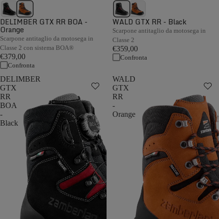
DELIMBER GTX RR BOA -
WALD GTX RR - Black
Orange
Scarpone antitaglio da motosega in
Scarpone antitaglio da motosega in
Classe 2
Classe 2 con sistema BOA®
€359,00
€379,00
Confronta
Confronta
DELIMBER
WALD
GTX
GTX
RR
RR
BOA
-
-
Orange
Black