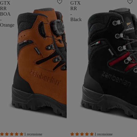
GTX
GTX
RR
RR
BOA
-
-
Black
Orange
1 recensione
1 recensione