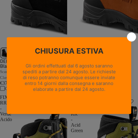
1 recensione
DELIMBER GTX RR BOA -
Black
WALD GTX RR - Orange
Scarpone antitaglio da motosega in
Scarpone antitaglio da motosega in
Classe 2 con sistema BOA®
Classe 2
€379,00
€359,00
Confronta
Confronta
FIXER
MOUNTAIN
RR
LITE
-
GTX
Verde
RR
Acido
-
Acid
Green