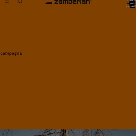
artico
nel
carrell
0
in campagna