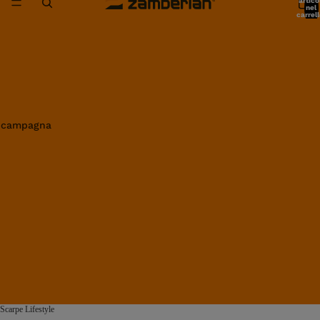
artico
nel
carrell
0
in campagna
Scarpe Lifestyle