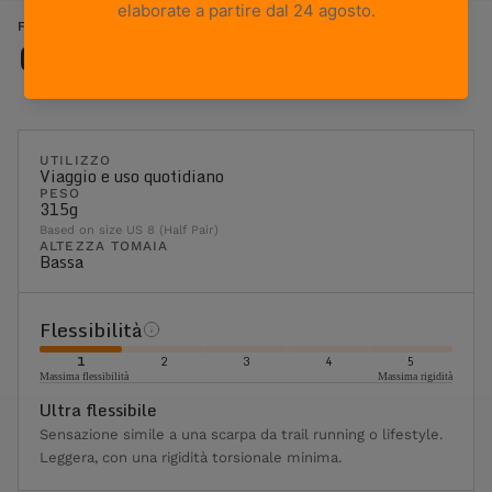
FREE BLAST POP - SMERALDO
Caratteristiche
UTILIZZO
Viaggio e uso quotidiano
PESO
315g
Based on size US 8 (Half Pair)
ALTEZZA TOMAIA
Bassa
Flessibilità
1
2
3
4
5
Massima flessibilità
Massima rigidità
Ultra flessibile
Sensazione simile a una scarpa da trail running o lifestyle.
Leggera, con una rigidità torsionale minima.