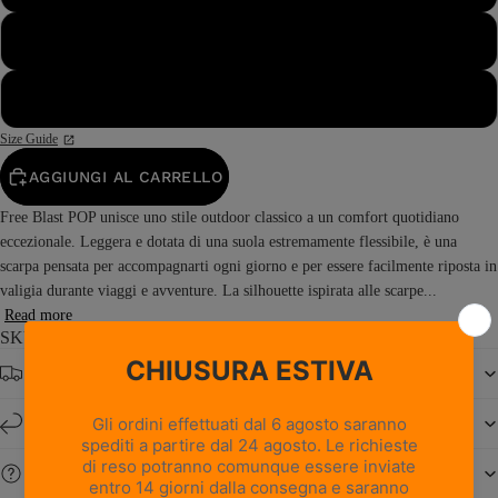
47½
48
Size Guide
AGGIUNGI AL CARRELLO
Free Blast POP unisce uno stile outdoor classico a un comfort quotidiano
eccezionale. Leggera e dotata di una suola estremamente flessibile, è una
scarpa pensata per accompagnarti ogni giorno e per essere facilmente riposta in
valigia durante viaggi e avventure. La silhouette ispirata alle scarpe...
Read more
SKU: 0222PM1M-V2
Spedizione gratuita da € 150
Resi e cambi entro 14 giorni
Serve aiuto?