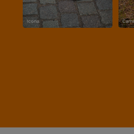
Icona
Camo