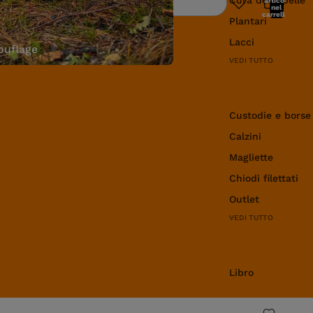
articoli
Ricerca
nel
carrello:
Plantari
0
Lacci
uflage
VEDI TUTTO
Abbigliamento e 
Custodie e borse
Calzini
Magliette
Chiodi filettati
Outlet
VEDI TUTTO
Libro
Libro