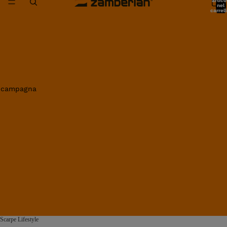
artico
nel
carrell
0
in campagna
Scarpe Lifestyle