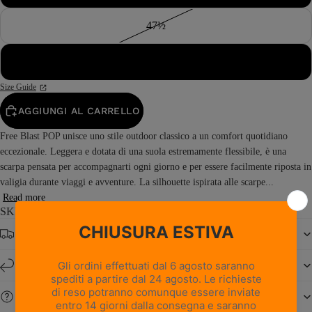
47½
48
Size Guide
AGGIUNGI AL CARRELLO
Free Blast POP unisce uno stile outdoor classico a un comfort quotidiano
eccezionale. Leggera e dotata di una suola estremamente flessibile, è una
scarpa pensata per accompagnarti ogni giorno e per essere facilmente riposta in
valigia durante viaggi e avventure. La silhouette ispirata alle scarpe...
Read more
SKU: 0222PM1M-MW
Spedizione gratuita da € 150
Resi e cambi entro 14 giorni
Serve aiuto?