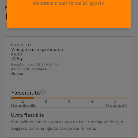
FREE BLAST POP - JEWEL
Caratteristiche
UTILIZZO
Viaggio e uso quotidiano
PESO
315g
Based on size US 8 (Half Pair)
ALTEZZA TOMAIA
Bassa
Flessibilità
1
2
3
4
5
Massima flessibilità
Massima rigidità
Ultra flessibile
Sensazione simile a una scarpa da trail running o lifestyle.
Leggera, con una rigidità torsionale minima.