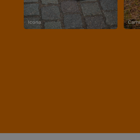
Icona
Camo