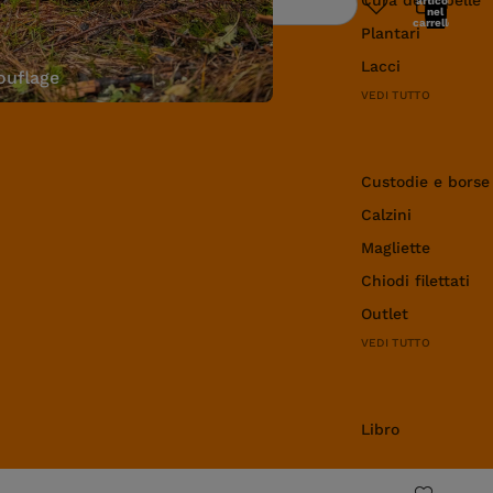
articoli
Ricerca
nel
carrello:
Plantari
0
Lacci
uflage
VEDI TUTTO
Abbigliamento e 
Custodie e borse
Calzini
Magliette
Chiodi filettati
Outlet
VEDI TUTTO
Libro
Libro