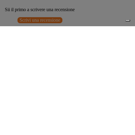
Sii il primo a scrivere una recensione
Scrivi una recensione
Nessun elemento trovato
Potrebbero interessarti anche
€199,00
0
Accessori consigliati
Spedizione gratuita sopra ai 150,00€
Italian Design since 1929
Resi facili entro 14 giorni
Hai bisogno di aiuto?