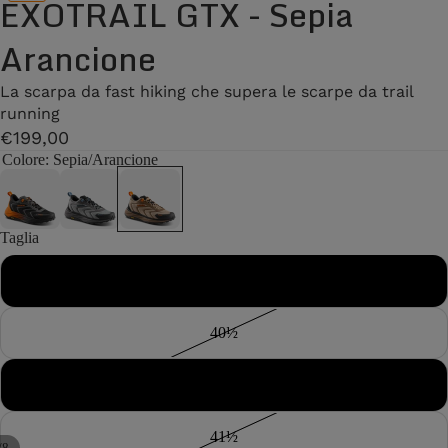
EXOTRAIL GTX - Sepia
Arancione
La scarpa da fast hiking che supera le scarpe da trail
running
€199,00
Colore
: Sepia/Arancione
Taglia
40
40½
41
41½
/
8