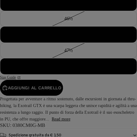
46
46½
47
47½
48
Size Guide
AGGIUNGI AL CARRELLO
Progettata per avventure a ritmo sostenuto, dalle escursioni in giornata al thru-
hiking, la Exotrail GTX è una scarpa leggera che unisce rapidità e agilità a una
resistenza a lungo raggio. Il punto di forza della Exotrail è il suo esoscheletro
in PU, che offre maggiore...
Read more
SKU: 0380CM0G-MB
Spedizione gratuita da € 150