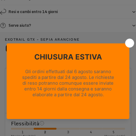
Resi e cambi entro 14 giorni
Serve aiuto?
EXOTRAIL GTX - SEPIA ARANCIONE
Caratteristiche
UTILIZZO
Hiking
PESO
360g
Based on size US 8 (Half Pair)
ALTEZZA TOMAIA
Bassa
Flessibilità
1
2
3
4
5