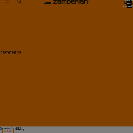
artico
nel
carrell
0
in campagna
Scarpe da Hiking
NEW