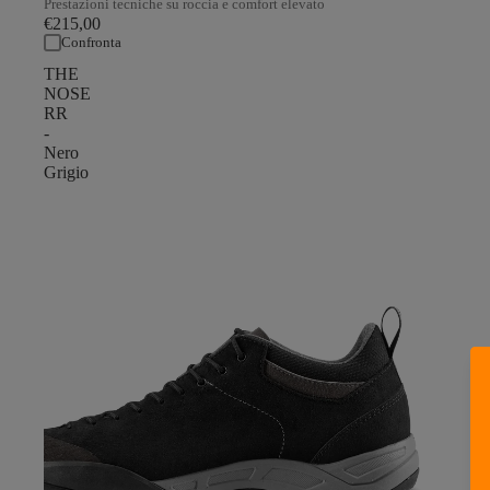
Prestazioni tecniche su roccia e comfort elevato
€215,00
Confronta
THE
NOSE
RR
-
Nero
Grigio