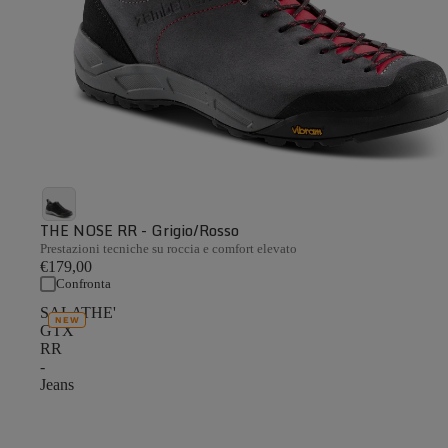
THE NOSE RR - Grigio/Rosso
Prestazioni tecniche su roccia e comfort elevato
€179,00
Confronta
SALATHE'
NEW
GTX
RR
-
Jeans