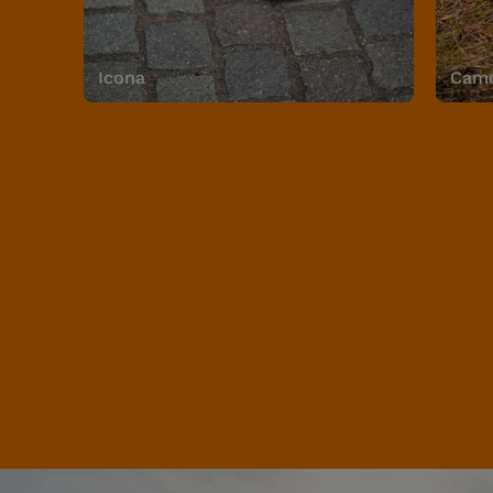
Icona
Camo