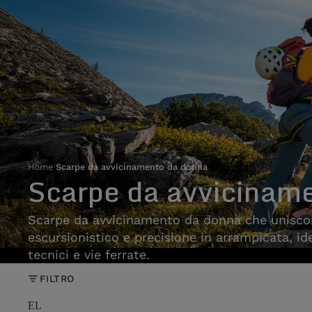
Home
›
Scarpe da avvicinamento da donna
Scarpe da avvicinam
Scarpe da avvicinamento da donna che unisc
escursionistico e precisione in arrampicata, ide
tecnici e vie ferrate.
FILTRO
EL