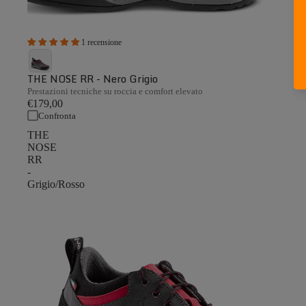
1 recensione
THE NOSE RR - Nero Grigio
Prestazioni tecniche su roccia e comfort elevato
€179,00
Confronta
THE
NOSE
RR
-
Grigio/Rosso