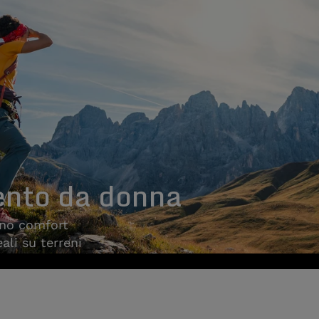
ento da donna
ono comfort
ali su terreni