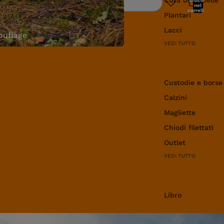
articoli
Ricerca
nel
carrello:
Plantari
0
Lacci
uflage
VEDI TUTTO
Abbigliamento e 
Custodie e borse
Calzini
Magliette
Chiodi filettati
Outlet
VEDI TUTTO
Libro
Libro