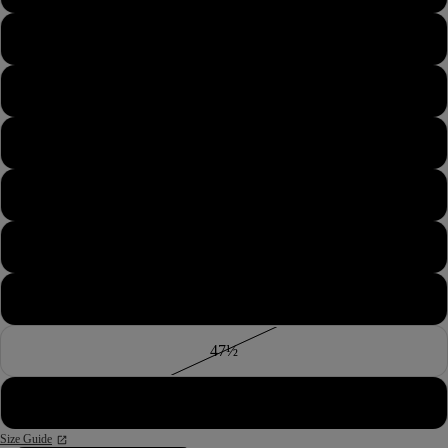
44½
45
45½
46
46½
47
47½
48
Size Guide