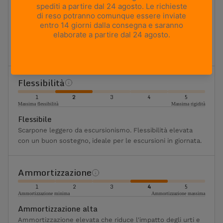
UTILIZZO
Hiking e approach
PESO
465g
Based on size US 8 (Half Pair)
ALTEZZA TOMAIA
Media
Flessibilità
1
2
3
4
5
Massima flessibilità
Massima rigidità
Flessibile
Scarpone leggero da escursionismo. Flessibilità elevata
con un buon sostegno, ideale per le escursioni in giornata.
Ammortizzazione
1
2
3
4
5
Ammortizzazione minima
Ammortizzazione massima
Ammortizzazione alta
Ammortizzazione elevata che riduce l'impatto degli urti e