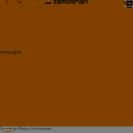
artico
nel
carrell
0
in campagna
Scarponi da Hiking e Avvicinamento
NEW