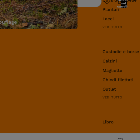
articoli
Ricerca
nel
carrello:
Plantari
0
Lacci
uflage
VEDI TUTTO
Abbigliamento e 
Custodie e borse
Calzini
Magliette
Chiodi filettati
Outlet
VEDI TUTTO
Libro
Libro