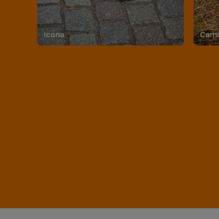
Icona
Camo