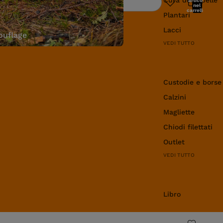
articoli
Ricerca
nel
carrello:
Plantari
0
Lacci
uflage
VEDI TUTTO
Abbigliamento e 
Custodie e borse
Calzini
Magliette
Chiodi filettati
Outlet
VEDI TUTTO
Libro
Libro