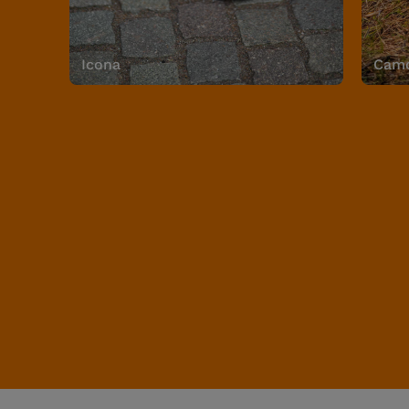
Icona
Camo