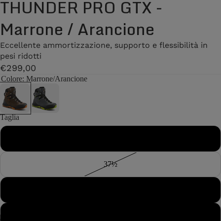
THUNDER PRO GTX -
Marrone / Arancione
Eccellente ammortizzazione, supporto e flessibilità in
pesi ridotti
€299,00
Colore
: Marrone/Arancione
Taglia
37
37½
38
38½
/
7