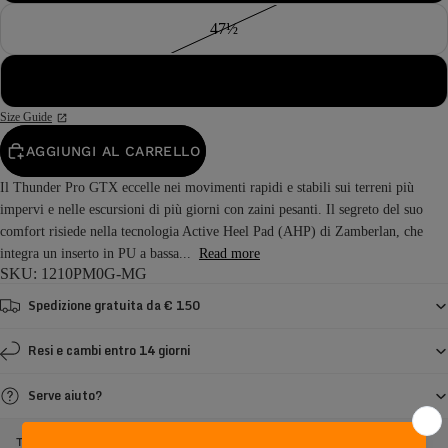
47½
48
Size Guide
AGGIUNGI AL CARRELLO
Il Thunder Pro GTX eccelle nei movimenti rapidi e stabili sui terreni più
impervi e nelle escursioni di più giorni con zaini pesanti. Il segreto del suo
comfort risiede nella tecnologia Active Heel Pad (AHP) di Zamberlan, che
integra un inserto in PU a bassa...
Read more
SKU: 1210PM0G-MG
Spedizione gratuita da € 150
Resi e cambi entro 14 giorni
Serve aiuto?
THUNDER PRO GTX - MARRONE / ARANCIONE