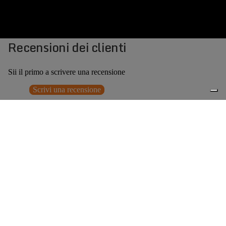
Recensioni dei clienti
Sii il primo a scrivere una recensione
Scrivi una recensione
Nessun elemento trovato
Potrebbero interessarti anche
€299,00
0
Accessori consigliati
Spedizione gratuita sopra ai 150,00€