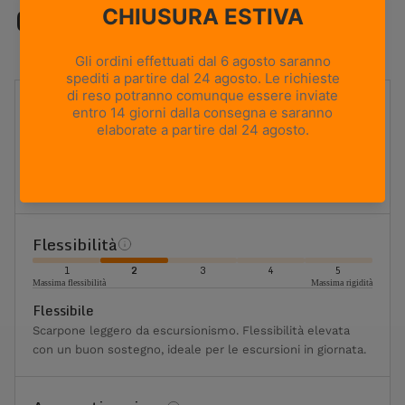
Caratteristiche
UTILIZZO
Backpacking
PESO
590g
Based on size US 8 (Half Pair)
ALTEZZA TOMAIA
Media
Flessibilità
1
2
3
4
5
Massima flessibilità
Massima rigidità
Flessibile
Scarpone leggero da escursionismo. Flessibilità elevata
con un buon sostegno, ideale per le escursioni in giornata.