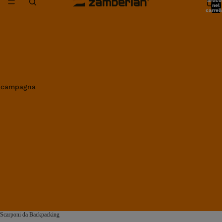
artico
nel
carrell
0
in campagna
Scarponi da Backpacking