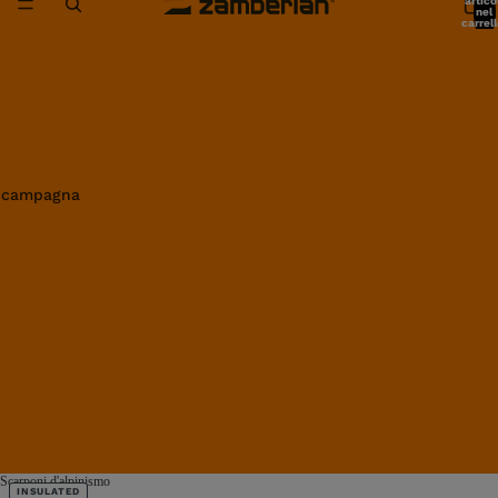
artico
nel
carrell
0
in campagna
Scarponi d'alpinismo
INSULATED