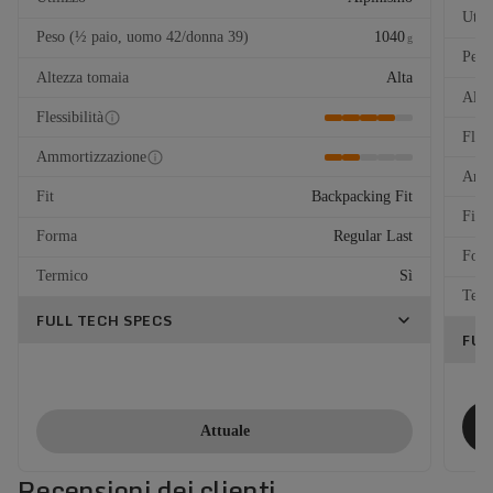
Util
Peso (½ paio, uomo 42/donna 39)
1040
g
Peso
Altezza tomaia
Alta
Alte
Flessibilità
Fless
Ammortizzazione
Ammo
Fit
Backpacking Fit
Fit
Forma
Regular Last
For
Termico
Sì
Term
FULL TECH SPECS
FUL
Attuale
Recensioni dei clienti