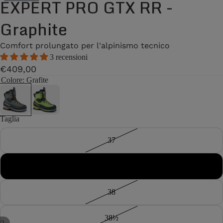
EXPERT PRO GTX RR -
Graphite
Comfort prolungato per l'alpinismo tecnico
3 recensioni
€409,00
Colore
: Grafite
Taglia
37
37½
38
38½
/
2