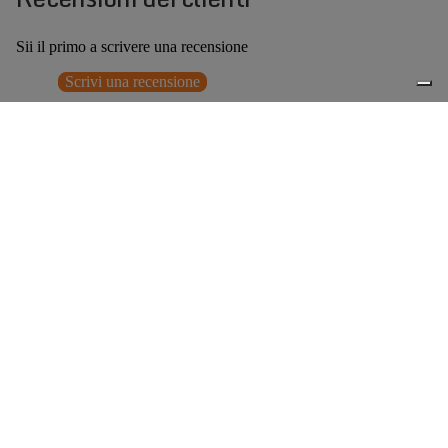
Sii il primo a scrivere una recensione
Scrivi una recensione
Nessun elemento trovato
Potrebbero interessarti anche
€409,00
0
Accessori consigliati
Spedizione gratuita sopra ai 150,00€
Italian Design since 1929
Resi facili entro 14 giorni
Hai bisogno di aiuto?