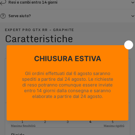
Resi e cambi entro 14 giorni
Serve aiuto?
EXPERT PRO GTX RR - GRAPHITE
Caratteristiche
UTILIZZO
Alpinismo
PESO
1040g
Based on size US 8 (Half Pair)
ALTEZZA TOMAIA
Alta
Flessibilità
1
2
3
4
5
Massima flessibilità
Massima rigidità
Rigida