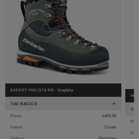
EXPERT PRO GTX RR - Graphite
MOU
THE BASICS
THE
Prezzo
€409,00
Prez
Genere
Unisex
Gene
Utilizzo
Alpinismo