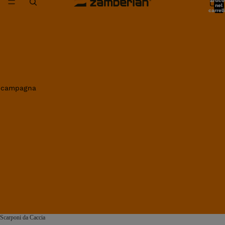
artico
nel
carrell
0
in campagna
Scarponi da Caccia