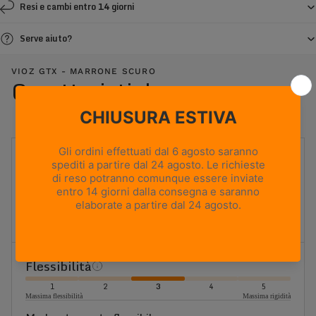
Resi e cambi entro 14 giorni
Serve aiuto?
VIOZ GTX - MARRONE SCURO
Caratteristiche
UTILIZZO
Caccia in montagna
PESO
715g
Based on size US 8 (Half Pair)
ALTEZZA TOMAIA
Media
Flessibilità
1
2
3
4
5
Massima flessibilità
Massima rigidità