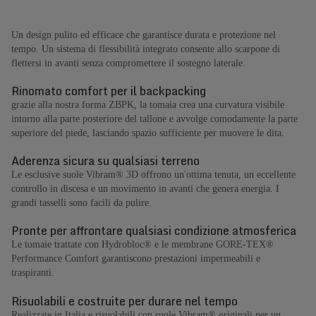
Un design pulito ed efficace che garantisce durata e protezione nel
tempo. Un sistema di flessibilità integrato consente allo scarpone di
flettersi in avanti senza compromettere il sostegno laterale.
Rinomato comfort per il backpacking
grazie alla nostra forma ZBPK, la tomaia crea una curvatura visibile
intorno alla parte posteriore del tallone e avvolge comodamente la parte
superiore del piede, lasciando spazio sufficiente per muovere le dita.
Aderenza sicura su qualsiasi terreno
Le esclusive suole Vibram® 3D offrono un'ottima tenuta, un eccellente
controllo in discesa e un movimento in avanti che genera energia. I
grandi tasselli sono facili da pulire.
Pronte per affrontare qualsiasi condizione atmosferica
Le tomaie trattate con Hydrobloc® e le membrane GORE-TEX®
Performance Comfort garantiscono prestazioni impermeabili e
traspiranti.
Risuolabili e costruite per durare nel tempo
Realizzate in Italia e risuolabili con suole Vibram® originali per un