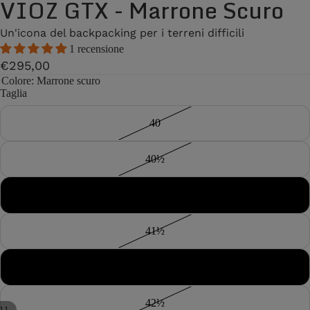
VIOZ GTX - Marrone Scuro
Un'icona del backpacking per i terreni difficili
1 recensione
€295,00
Colore
: Marrone scuro
Taglia
40
40½
41
41½
42
42½
11