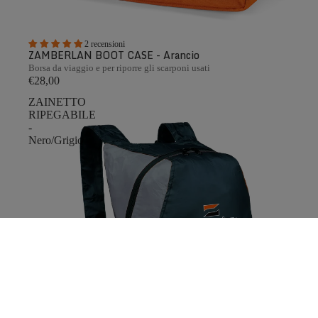
2 recensioni
ZAMBERLAN BOOT CASE - Arancio
Borsa da viaggio e per riporre gli scarponi usati
€28,00
ZAINETTO
RIPEGABILE
-
Nero/Grigio
0