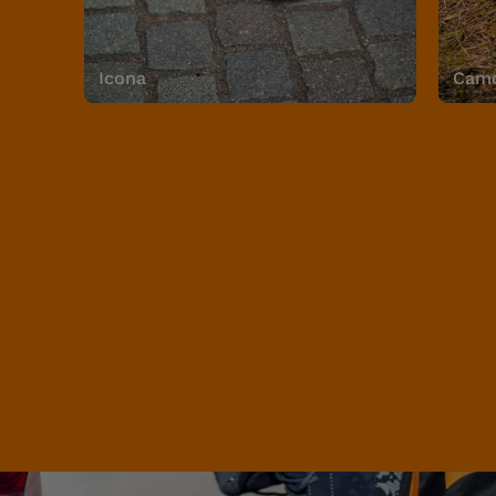
Icona
Camo