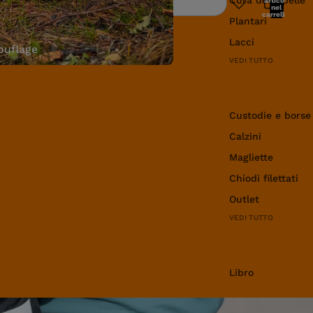
articoli
Ricerca
nel
carrello:
Plantari
0
Lacci
uflage
VEDI TUTTO
Abbigliamento e 
Custodie e borse
Calzini
Magliette
Chiodi filettati
Outlet
VEDI TUTTO
Libro
Libro