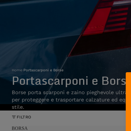
Home
›
Portascarponi e Borse
Portascarponi e Bors
Borse porta scarponi e zaino pieghevole ultra
per proteggere e trasportare calzature ed eq
stile.
FILTRO
BORSA