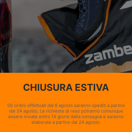
e
leggero Zamberlan
uipaggiamento con