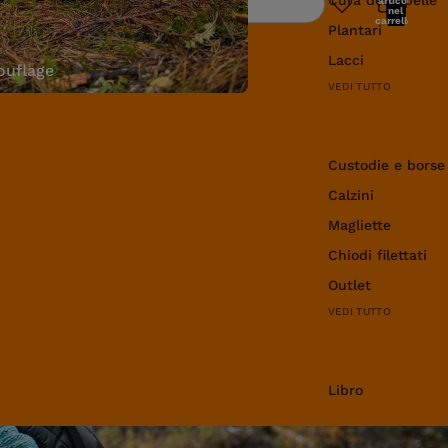
articoli
Ricerca
nel
carrello:
Plantari
0
Lacci
uflage
VEDI TUTTO
Abbigliamento e 
Custodie e borse
Calzini
Magliette
Chiodi filettati
Outlet
VEDI TUTTO
Libro
Libro