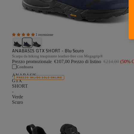
1 recensione
ANABASIS GTX SHORT - Blu Scuro
Scarpa da hiking traspirante leather-free con Megagrip®
Prezzo promozionale
€107,00
Prezzo di listino
€214,00
(50% 
Confronta
ANABASIS
PREZZO VALIDO SOLO ONLINE
GTX
SHORT
-
Verde
Scuro