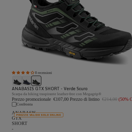
8 recensioni
ANABASIS GTX SHORT - Verde Scuro
Scarpa da hiking traspirante leather-free con Megagrip®
Prezzo promozionale
€107,00
Prezzo di listino
€214,00
(50% 
Confronta
ANABASIS
PREZZO VALIDO SOLO ONLINE
GTX
SHORT
-