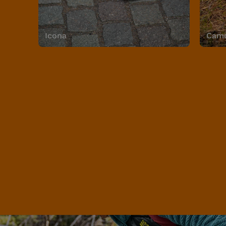
Icona
Camo