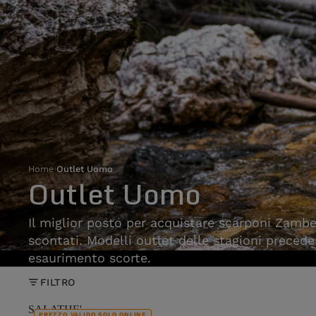
Home
›
Outlet Uomo
Outlet Uomo
Il miglior posto per acquistare scarponi Zam
scontati. Modelli outlet delle stagioni preceden
esaurimento scorte.
FILTRO
SALATHE'
PREZZO VALIDO SOLO ONLINE