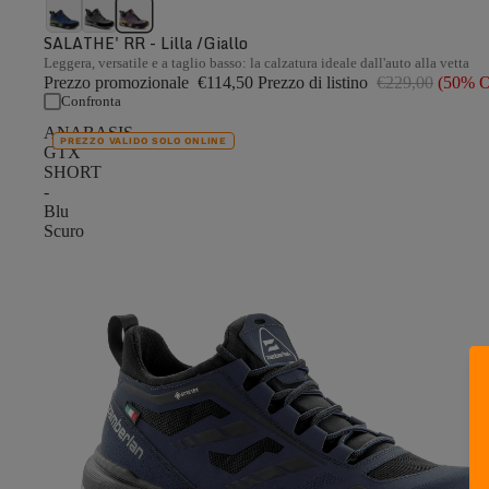
SALATHE' RR - Lilla /Giallo
Leggera, versatile e a taglio basso: la calzatura ideale dall'auto alla vetta
Prezzo promozionale
€114,50
Prezzo di listino
€229,00
(50% 
Confronta
ANABASIS
PREZZO VALIDO SOLO ONLINE
GTX
SHORT
-
Blu
Scuro