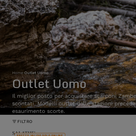
Home
›
Outlet Uomo
Outlet Uomo
Il miglior posto per acquistare scarponi Zam
scontati. Modelli outlet delle stagioni preceden
esaurimento scorte.
FILTRO
SALATHE'
PREZZO VALIDO SOLO ONLINE