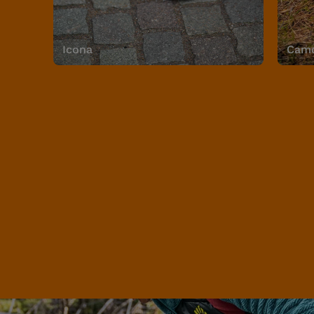
Icona
Camo