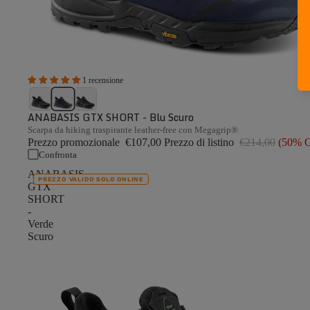
1 recensione
ANABASIS GTX SHORT - Blu Scuro
Scarpa da hiking traspirante leather-free con Megagrip®
Prezzo promozionale
€107,00
Prezzo di listino
€214,00
(50% 
Confronta
ANABASIS
PREZZO VALIDO SOLO ONLINE
GTX
SHORT
-
Verde
Scuro