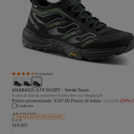
8 recensioni
ANABASIS GTX SHORT - Verde Scuro
Scarpa da hiking traspirante leather-free con Megagrip®
Prezzo promozionale
€107,00
Prezzo di listino
€214,00
(50% 
Confronta
ANABASIS
PREZZO VALIDO SOLO ONLINE
GTX
SHORT
-