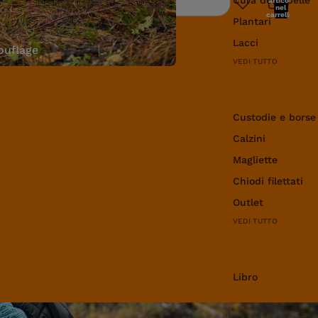
articoli
Ricerca
nel
carrello:
Plantari
0
Lacci
uflage
VEDI TUTTO
Abbigliamento e 
Custodie e borse
Calzini
Magliette
Chiodi filettati
Outlet
VEDI TUTTO
Libro
Libro