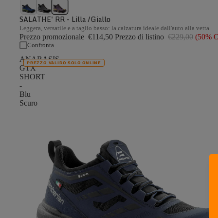
SALATHE' RR - Lilla /Giallo
Leggera, versatile e a taglio basso: la calzatura ideale dall'auto alla vetta
Prezzo promozionale
€114,50
Prezzo di listino
€229,00
(50% 
Confronta
ANABASIS
PREZZO VALIDO SOLO ONLINE
GTX
SHORT
-
Blu
Scuro