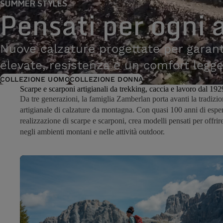
SUMMER STYLES
Pensati per ogni 
Nuove calzature progettate per garant
elevate, resistenza e un comfort legge
COLLEZIONE UOMO
COLLEZIONE DONNA
Scarpe e scarponi artigianali da trekking, caccia e lavoro dal 192
Da tre generazioni, la famiglia Zamberlan porta avanti la tradizio
artigianale di calzature da montagna. Con quasi 100 anni di esper
realizzazione di scarpe e scarponi, crea modelli pensati per offrire
negli ambienti montani e nelle attività outdoor.