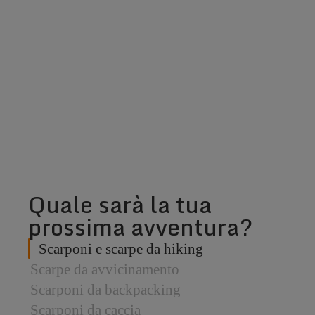
Quale sarà la tua
prossima avventura?
Scarponi e scarpe da hiking
Scarpe da avvicinamento
Scarponi da backpacking
Scarponi da caccia