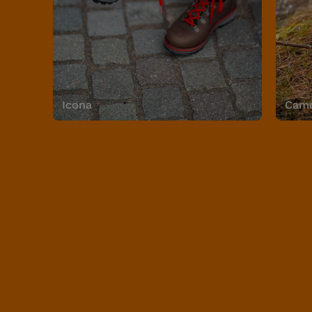
Icona
Camo