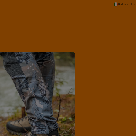
I
Italia - IT