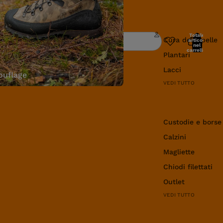
Cura e manutenz
Totale
Cura della pelle
articoli
Ricerca
nel
carrello:
Plantari
0
Lacci
uflage
VEDI TUTTO
Abbigliamento e 
Custodie e borse
Calzini
Magliette
Chiodi filettati
Outlet
VEDI TUTTO
Libro