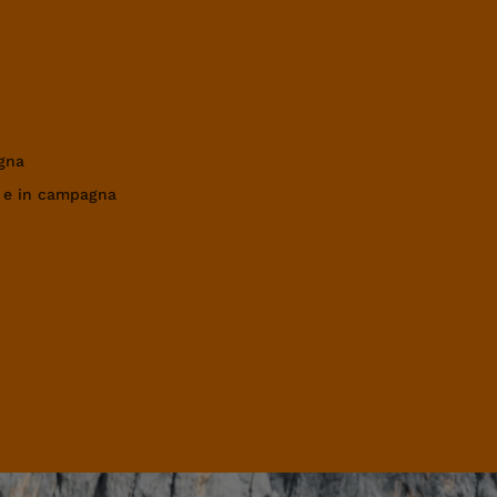
gna
a e in campagna