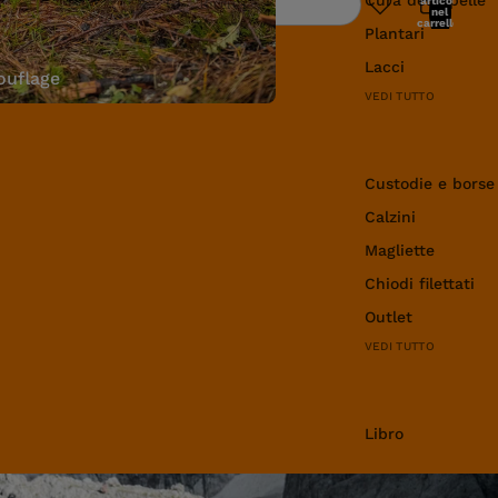
articoli
Ricerca
nel
carrello:
Plantari
0
Lacci
uflage
VEDI TUTTO
Abbigliamento e 
Custodie e borse
Calzini
Magliette
Chiodi filettati
Outlet
VEDI TUTTO
Libro
Libro