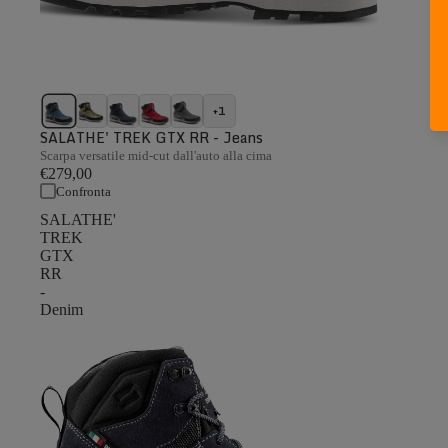
+1
SALATHE' TREK GTX RR - Jeans
Scarpa versatile mid-cut dall'auto alla cima
€279,00
Confronta
SALATHE'
TREK
GTX
RR
-
Denim