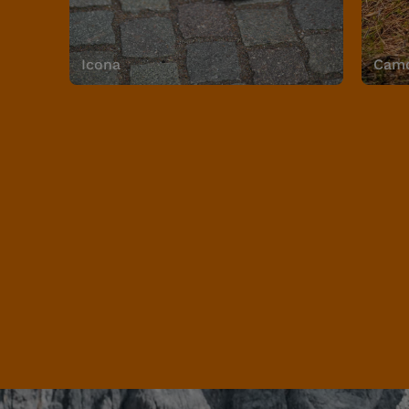
Icona
Camo