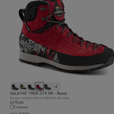
+1
SALATHE' TREK GTX RR - Rosso
Scarpa versatile mid-cut dall'auto alla cima
€279,00
Confronta