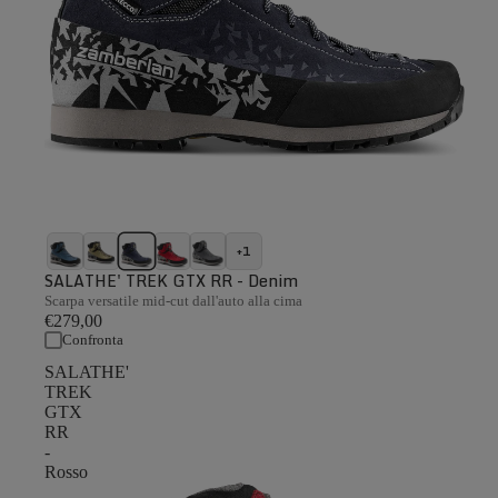
+1
SALATHE' TREK GTX RR - Denim
Scarpa versatile mid-cut dall'auto alla cima
€279,00
Confronta
SALATHE'
TREK
GTX
RR
-
Rosso