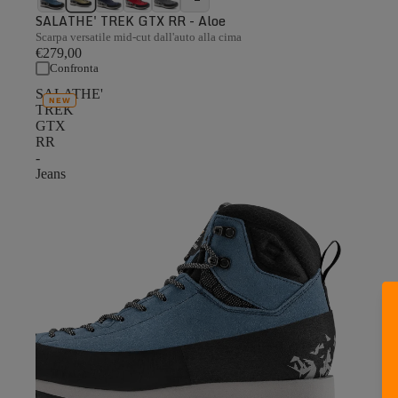
SALATHE' TREK GTX RR - Aloe
Scarpa versatile mid-cut dall'auto alla cima
€279,00
Confronta
SALATHE'
NEW
TREK
GTX
RR
-
Jeans