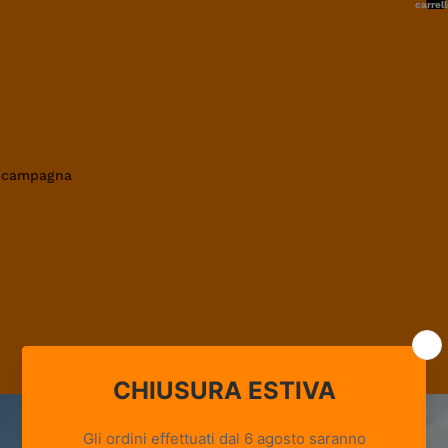
carrell
0
in campagna