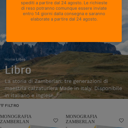
Home
›
Libro
Libro
La storia di Zamberlan: tre generazioni di
maestria calzaturiera Made in Italy. Disponibile
in italiano e inglese.
FILTRO
MONOGRAFIA
MONOGRAFIA
ZAMBERLAN
ZAMBERLAN
-
-