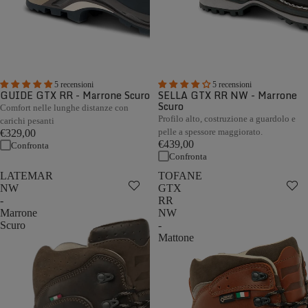
5 recensioni
5 recensioni
GUIDE GTX RR - Marrone Scuro
SELLA GTX RR NW - Marrone
Scuro
Comfort nelle lunghe distanze con
Profilo alto, costruzione a guardolo e
carichi pesanti
pelle a spessore maggiorato.
€329,00
€439,00
Confronta
Confronta
LATEMAR
TOFANE
NW
GTX
-
RR
Marrone
NW
Scuro
-
Mattone