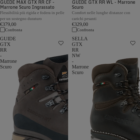
GUIDE MAX GTX RR CF -
GUIDE GTX RR WL - Marrone
Marrone Scuro Ingrassato
Scuro
Flessibilità più rigida e fodera in pelle
Comfort nelle lunghe distanze con
per un sostegno duraturo
carichi pesanti
€379,00
€329,00
Confronta
Confronta
GUIDE
SELLA
GTX
GTX
RR
RR
-
NW
Marrone
-
Scuro
Marrone
Scuro