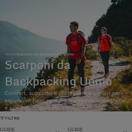
Home
›
Scarponi da Backpacking Uomo
Scarponi da
Backpacking Uomo
Comfort, supporto e protezione superiori per
escursioni fuori sentiero, su terreni impegnativi
e con carichi pesanti.
FILTRO
GUIDE
GUIDE