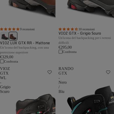
9 recensioni
10 recensioni
VIOZ GTX - Grigio Scuro
Un'icona del backpacking per i terreni
VIOZ LUX GTX RR - Mattone
difficili
€295,00
Un’icona del backpacking, con una
Confronta
protezione superiore
€329,00
Confronta
VIOZ
RANDO
GTX
GTX
WL
-
-
Nero
Grigio
/
Scuro
Blu