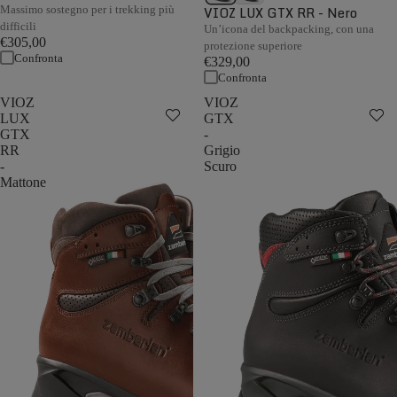
Massimo sostegno per i trekking più
VIOZ LUX GTX RR - Nero
difficili
Un’icona del backpacking, con una
€305,00
protezione superiore
Confronta
€329,00
Confronta
VIOZ
VIOZ
LUX
GTX
GTX
-
RR
Grigio
-
Scuro
Mattone