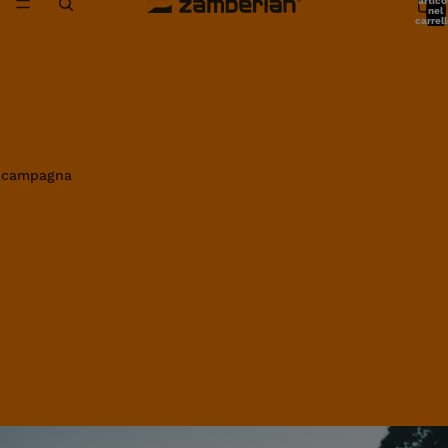
artico
nel
carrell
0
in campagna