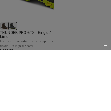
THUNDER PRO GTX - Grigio /
Lime
Eccellente ammortizzazione, supporto e
flessibilità in pesi ridotti
€299,00
Confronta
La collezione Backpacking Uomo Zamberlan è progettata
per affrontare escursioni più lunghe e raggiungere mete
sempre più lontane, permettendoti di esplorare nuovi
0
territori senza affaticare i piedi. Dai sentieri più
impegnativi ai trekking di lunga percorrenza, ogni scarpone
è progettato per offrire comfort e una calzata ottimale fin
dal primo utilizzo, accompagnandoti per molti anni di
avventure.
Spedizione gratuita sopra ai 150,00€