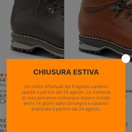
4 recensioni
9 recensioni
LATEMAR NW - Marrone Scuro
Prestazioni e robustezza d'altri tempi in
TOFANE GTX RR NW - Mattone
pregiata pelle toscana.
€355,00
Costruzione a guardolo e prestazioni
Confronta
durature in pregiata pelle toscana.
€399,00
Confronta
NEW
VIOZ
VIOZ
LUX
PLUS
GTX