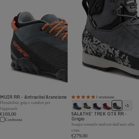
MUIR RR - Antracite/Arancione
1 recensione
Flessibilità, grip e comfort per
+1
l'approach
SALATHE' TREK GTX RR -
€169,00
Grigio
Confronta
Scarpa versatile mid-cut dall'auto alla
cima
€279,00