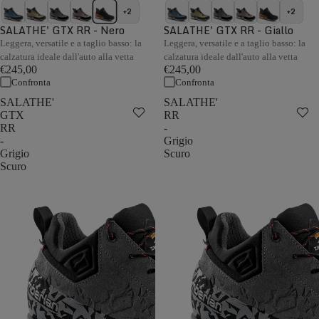
+2
+2
SALATHE' GTX RR - Nero
SALATHE' GTX RR - Giallo
Leggera, versatile e a taglio basso: la
Leggera, versatile e a taglio basso: la
calzatura ideale dall'auto alla vetta
calzatura ideale dall'auto alla vetta
€245,00
€245,00
Confronta
Confronta
SALATHE'
SALATHE'
GTX
RR
RR
-
-
Grigio
Grigio
Scuro
Scuro