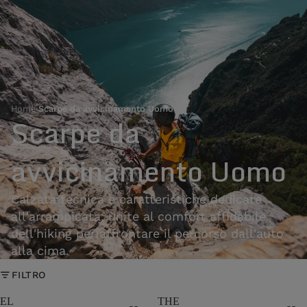
Home
›
Scarpe da avvicinamento Uomo
Scarpe da
avvicinamento Uomo
Calzata tecnica e caratteristiche dedicate
all'arrampicata, unite al comfort affidabile
dell'hiking per affrontare il percorso dall'auto
alla cima.
FILTRO
EL
THE