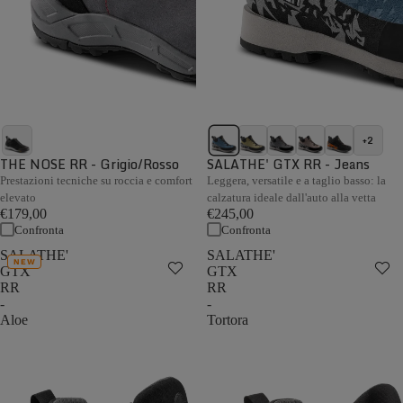
+2
THE NOSE RR - Grigio/Rosso
SALATHE' GTX RR - Jeans
Prestazioni tecniche su roccia e comfort
Leggera, versatile e a taglio basso: la
elevato
calzatura ideale dall'auto alla vetta
€179,00
€245,00
Confronta
Confronta
SALATHE'
SALATHE'
NEW
GTX
GTX
RR
RR
-
-
Aloe
Tortora