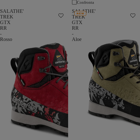
Confronta
SALATHE'
SALATHE'
NEW
TREK
TREK
GTX
GTX
RR
RR
-
-
Rosso
Aloe