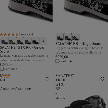
2 recensioni
+2
SALATHE' RR - Grigio Scuro
SALATHE' GTX RR - Grigio
Leggera, versatile e a taglio basso: la
Scuro
calzatura ideale dall'auto alla vetta
Leggera, versatile e a taglio basso: la
€229,00
calzatura ideale dall'auto alla vetta
Confronta
€245,00
Confronta
MUIR
SALATHE'
NEW
RR
TREK
-
GTX
Antracite/Arancione
RR
-
Grigio