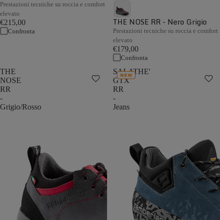
Prestazioni tecniche su roccia e comfort
elevato
THE NOSE RR - Nero Grigio
€215,00
Prestazioni tecniche su roccia e comfort
Confronta
elevato
€179,00
Confronta
THE
SALATHE'
NEW
NOSE
GTX
RR
RR
-
-
Grigio/Rosso
Jeans