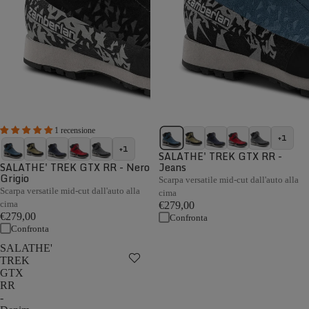
1 recensione
+1
+1
SALATHE' TREK GTX RR -
SALATHE' TREK GTX RR - Nero
Jeans
Grigio
Scarpa versatile mid-cut dall'auto alla
Scarpa versatile mid-cut dall'auto alla
cima
cima
€279,00
€279,00
Confronta
Confronta
SALATHE'
TREK
GTX
RR
-