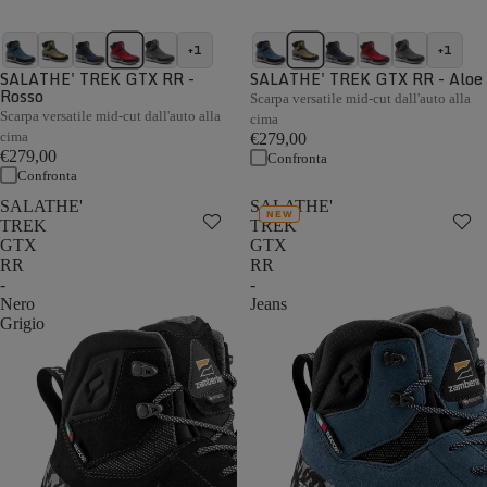
+1
+1
SALATHE' TREK GTX RR -
SALATHE' TREK GTX RR - Aloe
Rosso
Scarpa versatile mid-cut dall'auto alla
Scarpa versatile mid-cut dall'auto alla
cima
cima
€279,00
€279,00
Confronta
Confronta
SALATHE'
SALATHE'
NEW
TREK
TREK
GTX
GTX
RR
RR
-
-
Nero
Jeans
Grigio