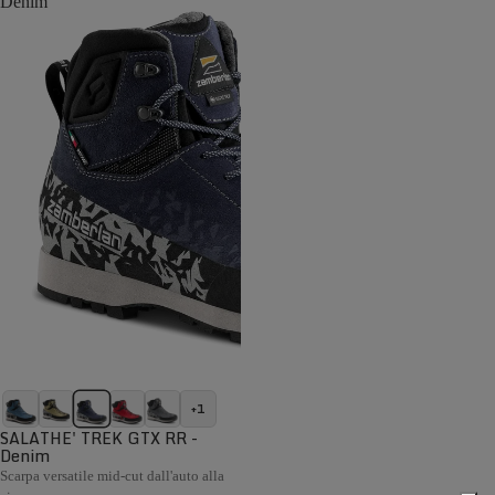
Denim
+1
SALATHE' TREK GTX RR -
Denim
Scarpa versatile mid-cut dall'auto alla