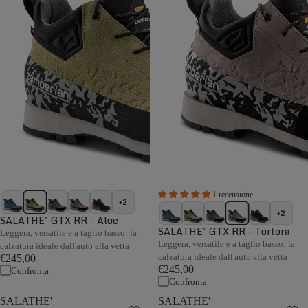
1 recensione
+2
+2
SALATHE' GTX RR - Aloe
SALATHE' GTX RR - Tortora
Leggera, versatile e a taglio basso: la
Leggera, versatile e a taglio basso: la
calzatura ideale dall'auto alla vetta
calzatura ideale dall'auto alla vetta
€245,00
€245,00
Confronta
Confronta
SALATHE'
SALATHE'