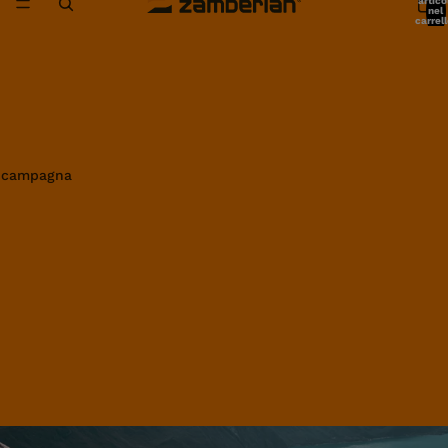
artico
nel
carrell
0
in campagna