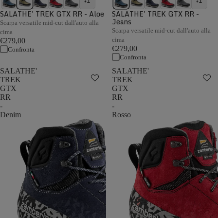
+1
+1
SALATHE' TREK GTX RR - Aloe
SALATHE' TREK GTX RR -
Jeans
Scarpa versatile mid-cut dall'auto alla
Scarpa versatile mid-cut dall'auto alla
cima
cima
€279,00
€279,00
Confronta
Confronta
SALATHE'
SALATHE'
TREK
TREK
GTX
GTX
RR
RR
-
-
Denim
Rosso