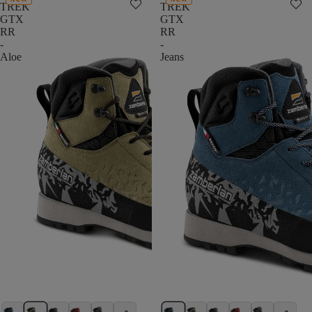
TREK
TREK
GTX
GTX
RR
RR
-
-
Aloe
Jeans