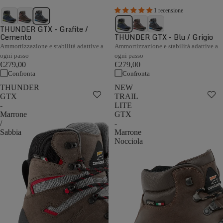
1 recensione
THUNDER GTX - Grafite /
Cemento
THUNDER GTX - Blu / Grigio
Ammortizzazione e stabilità adattive a
Ammortizzazione e stabilità adattive a
ogni passo
ogni passo
€279,00
€279,00
Confronta
Confronta
THUNDER
NEW
GTX
TRAIL
-
LITE
Marrone
GTX
/
-
Sabbia
Marrone
Nocciola