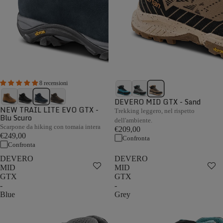
8 recensioni
DEVERO MID GTX - Sand
NEW TRAIL LITE EVO GTX -
Trekking leggero, nel rispetto
Blu Scuro
dell'ambiente.
Scarpone da hiking con tomaia intera
€209,00
€249,00
Confronta
Confronta
DEVERO
DEVERO
MID
MID
GTX
GTX
-
-
Blue
Grey