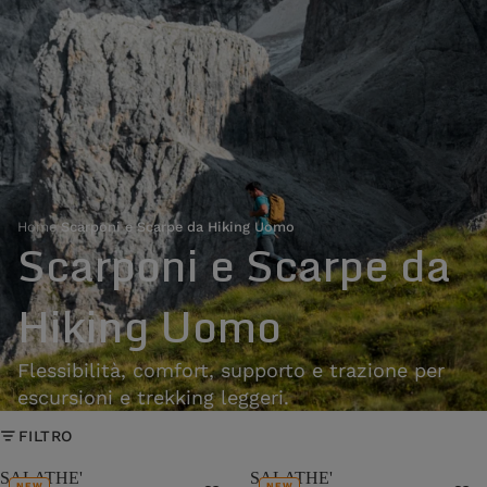
Home
›
Scarponi e Scarpe da Hiking Uomo
Scarponi e Scarpe da
Hiking Uomo
Flessibilità, comfort, supporto e trazione per
escursioni e trekking leggeri.
FILTRO
SALATHE'
SALATHE'
NEW
NEW