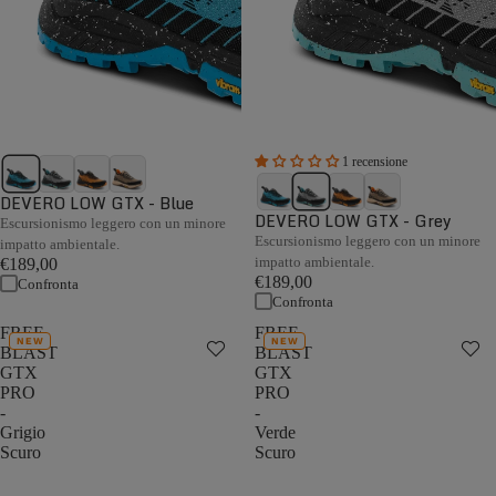
1 recensione
DEVERO LOW GTX - Blue
DEVERO LOW GTX - Grey
Escursionismo leggero con un minore
Escursionismo leggero con un minore
impatto ambientale.
impatto ambientale.
€189,00
€189,00
Confronta
Confronta
FREE
FREE
NEW
NEW
BLAST
BLAST
GTX
GTX
PRO
PRO
-
-
Grigio
Verde
Scuro
Scuro