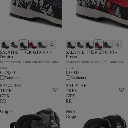
+1
+1
SALATHE' TREK GTX RR -
SALATHE' TREK GTX RR -
Denim
Rosso
Scarpa versatile mid-cut dall'auto alla
Scarpa versatile mid-cut dall'auto alla
cima
cima
€279,00
€279,00
Confronta
Confronta
SALATHE'
SALATHE'
TREK
TREK
GTX
GTX
RR
RR
-
-
Grigio
Nero
Grigio