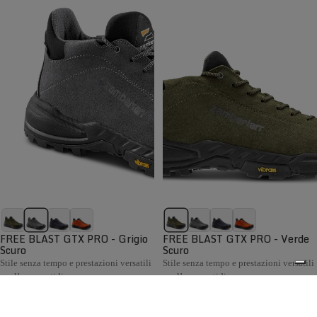
FREE BLAST GTX PRO - Grigio
FREE BLAST GTX PRO - Verde
Scuro
Scuro
Stile senza tempo e prestazioni versatili
Stile senza tempo e prestazioni versatili
per l’uso quotidiano
per l’uso quotidiano
€199,00
€199,00
Confronta
Confronta
La collezione Hiking Uomo Zamberlan comprende scarponi