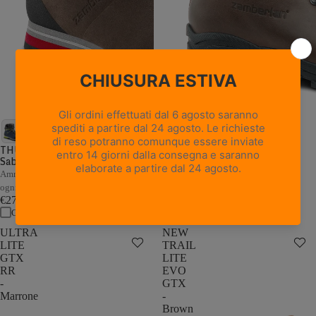
18 recensioni
NEW TRAIL LITE GTX -
Marrone Nocciola
THUNDER GTX - Marrone /
Sabbia
Pelle pieno fiore con trattamento
Hydrobloc®
Ammortizzazione e stabilità adattive a
€235,00
ogni passo
Confronta
€279,00
Confronta
ULTRA
NEW
LITE
TRAIL
GTX
LITE
RR
EVO
-
GTX
Marrone
-
Brown