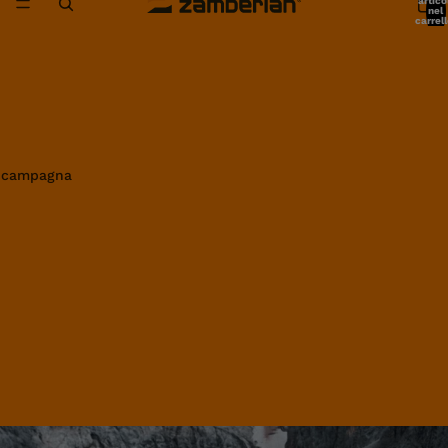
artico
nel
carrell
0
in campagna