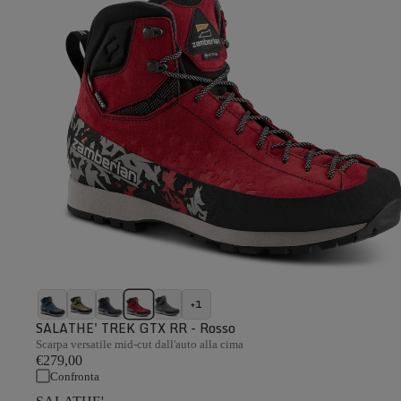
+1
SALATHE' TREK GTX RR - Rosso
Scarpa versatile mid-cut dall'auto alla cima
€279,00
Confronta