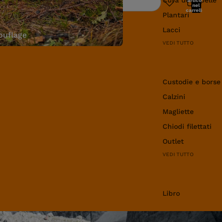
articoli
Ricerca
nel
carrello:
Plantari
0
Lacci
uflage
VEDI TUTTO
Abbigliamento e 
Custodie e borse
Calzini
Magliette
Chiodi filettati
Outlet
VEDI TUTTO
Libro
Libro