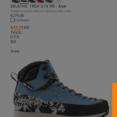
SALATHE' TREK GTX RR - Aloe
Scarpa versatile mid-cut dall'auto alla cima
€279,00
Confronta
SALATHE'
NEW
TREK
GTX
RR
-
Jeans