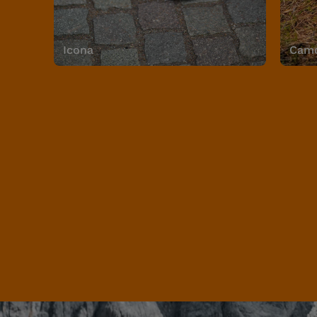
Icona
Camo