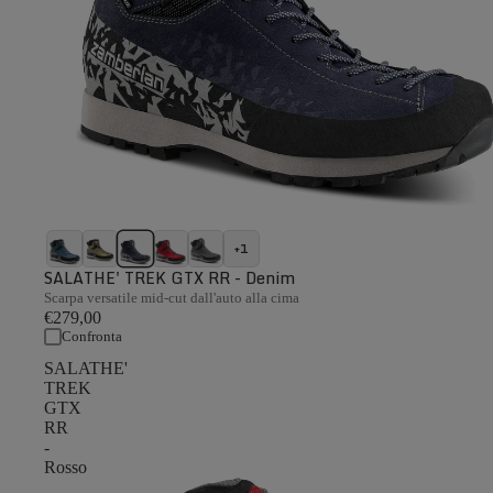
+1
SALATHE' TREK GTX RR - Denim
Scarpa versatile mid-cut dall'auto alla cima
€279,00
Confronta
SALATHE'
TREK
GTX
RR
-
Rosso