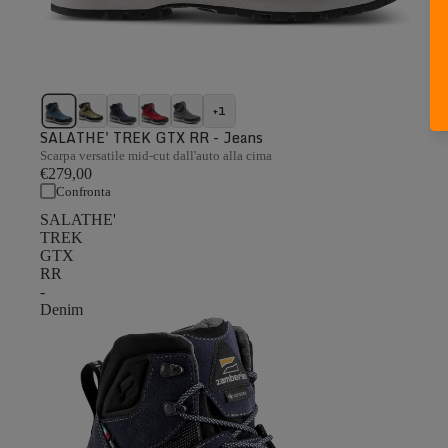
+1
SALATHE' TREK GTX RR - Jeans
Scarpa versatile mid-cut dall'auto alla cima
€279,00
Confronta
SALATHE'
TREK
GTX
RR
-
Denim