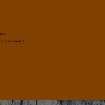
gna
a e in campagna