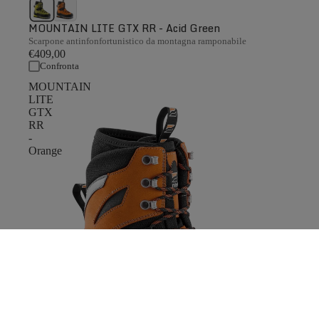
MOUNTAIN LITE GTX RR - Acid Green
Scarpone antinfonfortunistico da montagna ramponabile
€409,00
Confronta
MOUNTAIN
LITE
GTX
RR
-
Orange
0