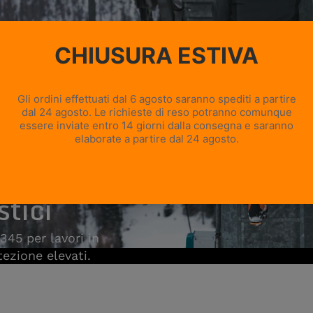
stici
345 per lavori in
tezione elevati.