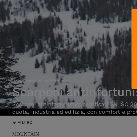
Home
›
Scarponi antinfortunistici
Scarponi antinfortuni
Scarponi antinfortunistici certificati EN ISO 20
quota, industria ed edilizia, con comfort e pro
FILTRO
MOUNTAIN