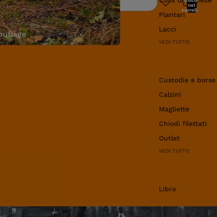
articoli
Ricerca
nel
carrello:
Plantari
0
Lacci
uflage
VEDI TUTTO
Abbigliamento e 
Custodie e borse
Calzini
Magliette
Chiodi filettati
Outlet
VEDI TUTTO
Libro
Libro