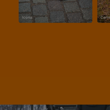
Icona
Camo