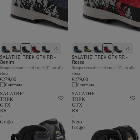
+1
+1
SALATHE' TREK GTX RR -
SALATHE' TREK GTX RR -
Denim
Rosso
Scarpa versatile mid-cut dall'auto alla
Scarpa versatile mid-cut dall'auto alla
cima
cima
€279,00
€279,00
Confronta
Confronta
SALATHE'
SALATHE'
TREK
TREK
GTX
GTX
RR
RR
-
-
Grigio
Nero
Grigio