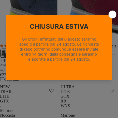
THUNDER GTX WNS - Vinaccia
1 recensione
/ Blu
Ammortizzazione e stabilità adattive a
THUNDER GTX - Blu / Grigio
ogni passo
€279,00
Ammortizzazione e stabilità adattive a
Confronta
ogni passo
€279,00
Confronta
NEW
ULTRA
TRAIL
LITE
LITE
GTX
GTX
RR
-
WNS
Marrone
-
Nocciola
Marrone