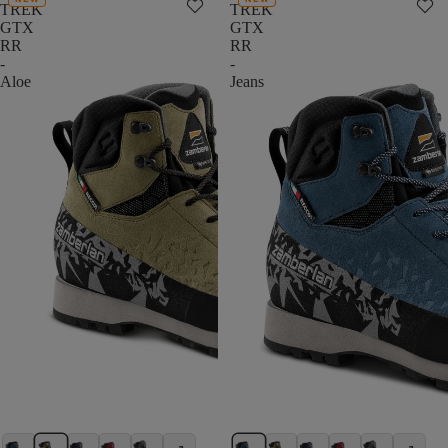
TREK
TREK
GTX
GTX
RR
RR
-
-
Aloe
Jeans