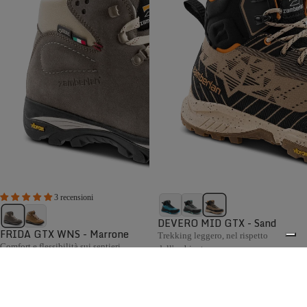
3 recensioni
DEVERO MID GTX - Sand
FRIDA GTX WNS - Marrone
Trekking leggero, nel rispetto
Comfort e flessibilità sui sentieri
dell'ambiente.
€225,00
€209,00
Confronta
Confronta
La collezione Hiking Zamberlan comprende scarponi e
scarpe confortevoli, flessibili e pronti ad affrontare ogni
0