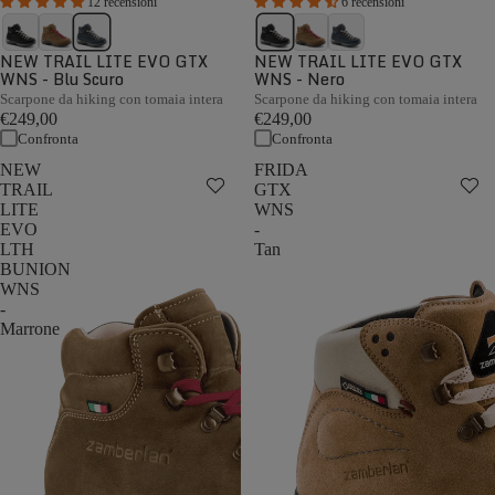
12 recensioni
6 recensioni
NEW TRAIL LITE EVO GTX
NEW TRAIL LITE EVO GTX
WNS - Blu Scuro
WNS - Nero
Scarpone da hiking con tomaia intera
Scarpone da hiking con tomaia intera
€249,00
€249,00
Confronta
Confronta
NEW
FRIDA
TRAIL
GTX
LITE
WNS
EVO
-
LTH
Tan
BUNION
WNS
-
Marrone