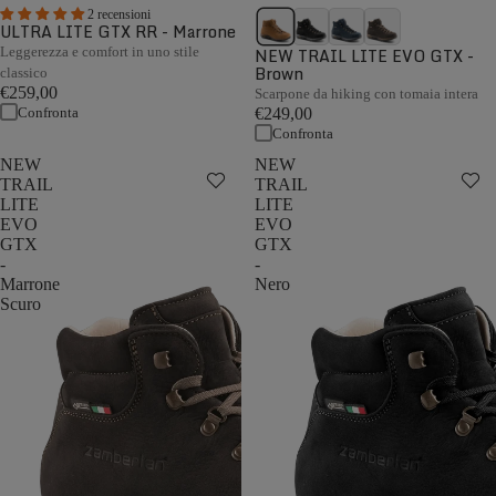
2 recensioni
ULTRA LITE GTX RR - Marrone
Leggerezza e comfort in uno stile
NEW TRAIL LITE EVO GTX -
Brown
classico
€259,00
Scarpone da hiking con tomaia intera
Confronta
€249,00
Confronta
NEW
NEW
TRAIL
TRAIL
LITE
LITE
EVO
EVO
GTX
GTX
-
-
Marrone
Nero
Scuro