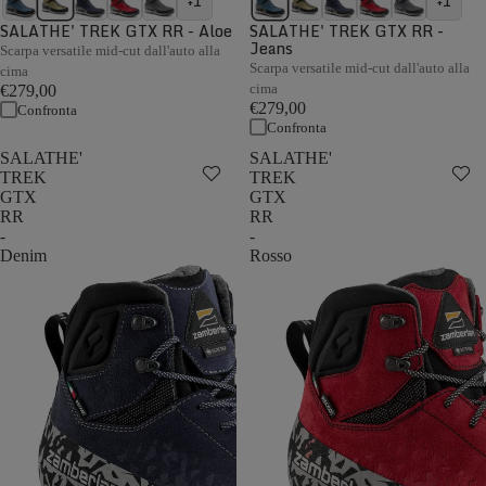
+1
+1
SALATHE' TREK GTX RR - Aloe
SALATHE' TREK GTX RR -
Jeans
Scarpa versatile mid-cut dall'auto alla
Scarpa versatile mid-cut dall'auto alla
cima
cima
€279,00
€279,00
Confronta
Confronta
SALATHE'
SALATHE'
TREK
TREK
GTX
GTX
RR
RR
-
-
Denim
Rosso