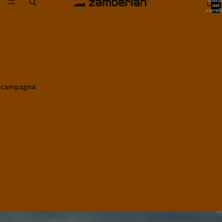
artico
nel
carrell
0
in campagna