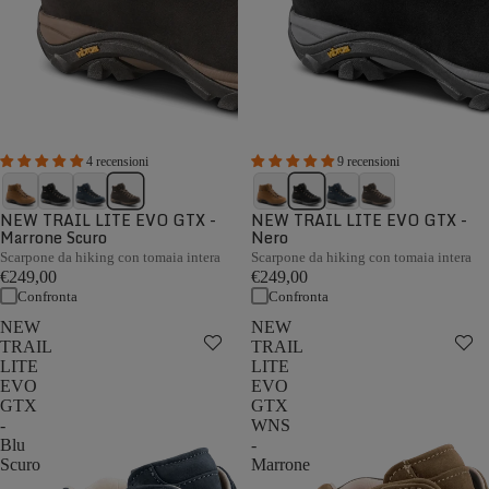
4 recensioni
9 recensioni
NEW TRAIL LITE EVO GTX -
NEW TRAIL LITE EVO GTX -
Marrone Scuro
Nero
Scarpone da hiking con tomaia intera
Scarpone da hiking con tomaia intera
€249,00
€249,00
Confronta
Confronta
NEW
NEW
TRAIL
TRAIL
LITE
LITE
EVO
EVO
GTX
GTX
-
WNS
Blu
-
Scuro
Marrone