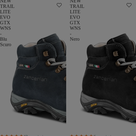
NEW
NEW
TRAIL
TRAIL
LITE
LITE
EVO
EVO
GTX
GTX
WNS
WNS
-
-
Blu
Nero
Scuro