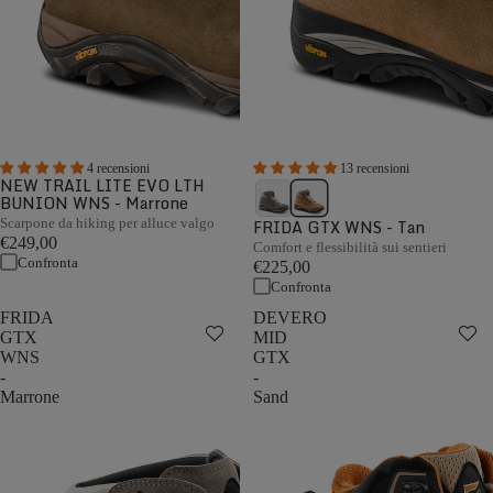
4 recensioni
13 recensioni
NEW TRAIL LITE EVO LTH
BUNION WNS - Marrone
Scarpone da hiking per alluce valgo
FRIDA GTX WNS - Tan
€249,00
Comfort e flessibilità sui sentieri
Confronta
€225,00
Confronta
FRIDA
DEVERO
GTX
MID
WNS
GTX
-
-
Marrone
Sand