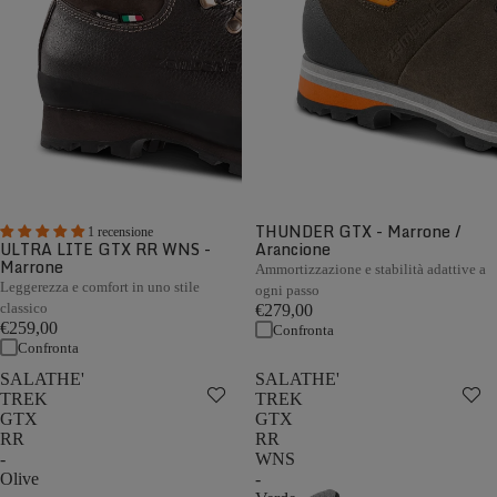
THUNDER GTX - Marrone /
1 recensione
ULTRA LITE GTX RR WNS -
Arancione
Marrone
Ammortizzazione e stabilità adattive a
Leggerezza e comfort in uno stile
ogni passo
classico
€279,00
€259,00
Confronta
Confronta
SALATHE'
SALATHE'
TREK
TREK
GTX
GTX
RR
RR
-
WNS
Olive
-