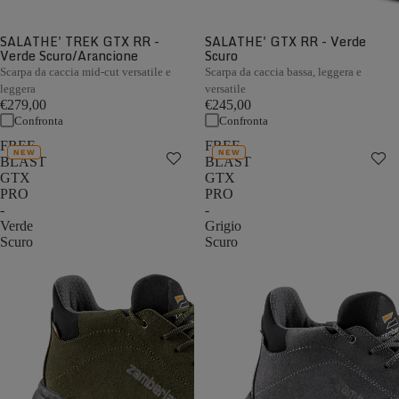
SALATHE' TREK GTX RR -
SALATHE' GTX RR - Verde
Verde Scuro/Arancione
Scuro
Scarpa da caccia mid-cut versatile e
Scarpa da caccia bassa, leggera e
leggera
versatile
€279,00
€245,00
Confronta
Confronta
FREE
FREE
NEW
NEW
BLAST
BLAST
GTX
GTX
PRO
PRO
-
-
Verde
Grigio
Scuro
Scuro