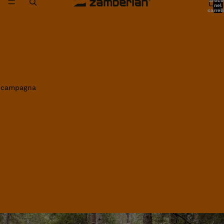
artico
nel
carrell
0
in campagna