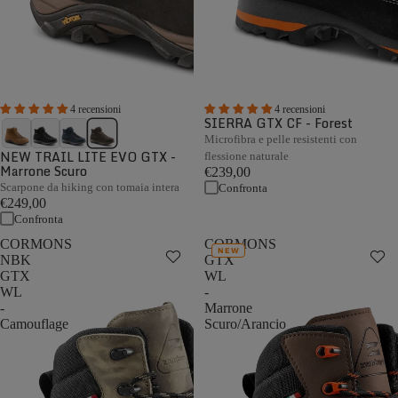
4 recensioni
4 recensioni
SIERRA GTX CF - Forest
Microfibra e pelle resistenti con
NEW TRAIL LITE EVO GTX -
flessione naturale
Marrone Scuro
€239,00
Scarpone da hiking con tomaia intera
Confronta
€249,00
Confronta
CORMONS
CORMONS
NEW
NBK
GTX
GTX
WL
WL
-
-
Marrone
Camouflage
Scuro/Arancio