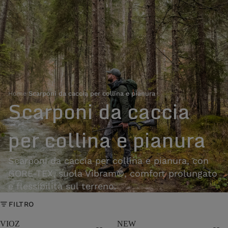
Home
›
Scarponi da caccia per collina e pianura
Scarponi da caccia
per collina e pianura
Scarponi da caccia per collina e pianura, con
GORE-TEX, suola Vibram®, comfort prolungato
e flessibilità sul terreno.
FILTRO
VIOZ
NEW