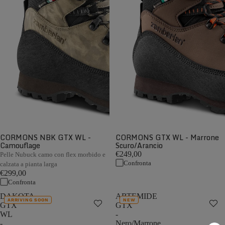
CORMONS NBK GTX WL -
CORMONS GTX WL - Marrone
Camouflage
Scuro/Arancio
€249,00
Pelle Nubuck camo con flex morbido e
Confronta
calzata a pianta larga
€299,00
Confronta
DAKOTA
ARTEMIDE
ARRIVING SOON
NEW
GTX
GTX
WL
-
-
Nero/Marrone