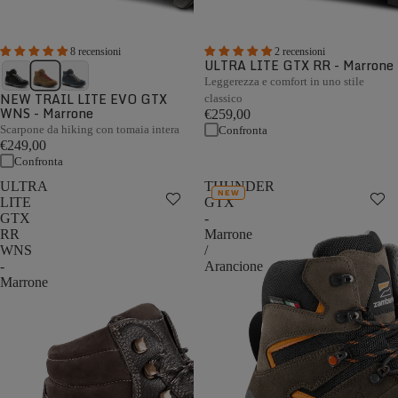
8 recensioni
2 recensioni
ULTRA LITE GTX RR - Marrone
Leggerezza e comfort in uno stile
NEW TRAIL LITE EVO GTX
classico
WNS - Marrone
€259,00
Scarpone da hiking con tomaia intera
Confronta
€249,00
Confronta
ULTRA
THUNDER
NEW
LITE
GTX
GTX
-
RR
Marrone
WNS
/
-
Arancione
Marrone