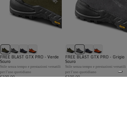
FREE BLAST GTX PRO - Verde
FREE BLAST GTX PRO - Grigio
Scuro
Scuro
Stile senza tempo e prestazioni versatili
Stile senza tempo e prestazioni versatili
per l’uso quotidiano
per l’uso quotidiano
€199,00
€199,00
Confronta
Confronta
Gli scarponi da caccia per collina e pianura Zamberlan
sono progettati per i cacciatori che si muovono su terreni
collinari e nelle aree aperte. Ogni modello offre il giusto
0
equilibrio tra comfort, flessibilità e protezione, risultando
ideale sia per la caccia in battuta sia per la caccia da
appostamento. La fodera GORE-TEX garantisce
impermeabilità e traspirabilità, mentre le suole Vibram®
assicurano un grip affidabile anche sui terreni fangosi.