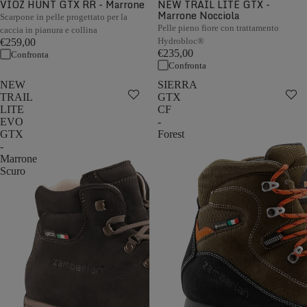
VIOZ HUNT GTX RR - Marrone
NEW TRAIL LITE GTX -
Marrone Nocciola
Scarpone in pelle progettato per la
Pelle pieno fiore con trattamento
caccia in pianura e collina
Hydrobloc®
€259,00
€235,00
Confronta
Confronta
NEW
SIERRA
TRAIL
GTX
LITE
CF
EVO
-
GTX
Forest
-
Marrone
Scuro