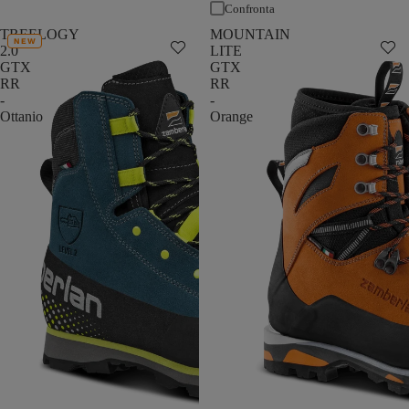
Confronta
TREELOGY
MOUNTAIN
NEW
2.0
LITE
GTX
GTX
RR
RR
-
-
Ottanio
Orange