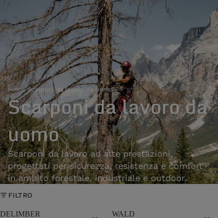
Home
›
Scarponi da lavoro da uomo
Scarponi da lavoro da
uomo
Scarponi da lavoro ad alte prestazioni,
progettati per sicurezza, resistenza e comfort
in ambito forestale, industriale e outdoor.
FILTRO
DELIMBER
WALD