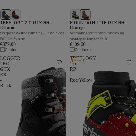
TREELOGY 2.0 GTX RR -
MOUNTAIN LITE GTX RR -
Ottanio
Orange
Scarpone da tree climbing Classe 2 con
Scarpone antinfonfortunistico da
Pull Up System
montagna ramponabile
€379,00
€409,00
Confronta
Confronta
LOGGER
TREELOGY
NEW
PRO
1.0
GTX
RR
RR
-
-
Red/Yellow
Black