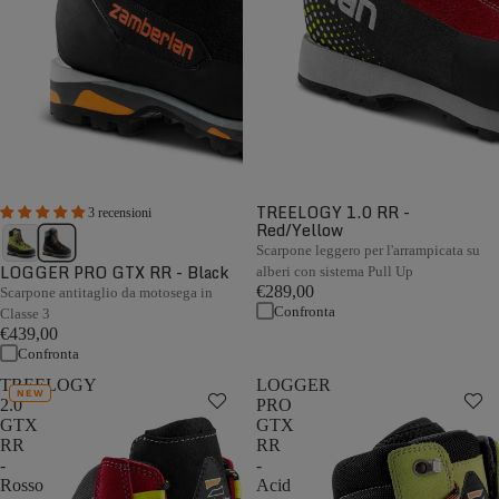
TREELOGY 1.0 RR -
3 recensioni
Red/Yellow
Scarpone leggero per l'arrampicata su
LOGGER PRO GTX RR - Black
alberi con sistema Pull Up
€289,00
Scarpone antitaglio da motosega in
Confronta
Classe 3
€439,00
Confronta
TREELOGY
LOGGER
NEW
2.0
PRO
GTX
GTX
RR
RR
-
-
Rosso
Acid