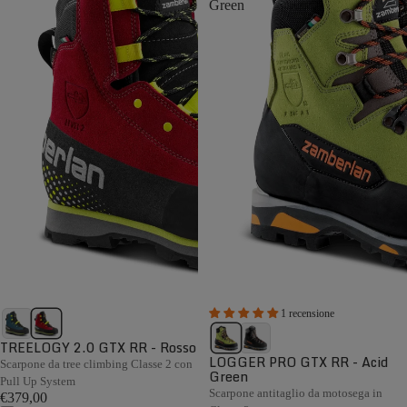
Green
1 recensione
TREELOGY 2.0 GTX RR - Rosso
LOGGER PRO GTX RR - Acid
Scarpone da tree climbing Classe 2 con
Green
Pull Up System
Scarpone antitaglio da motosega in
€379,00