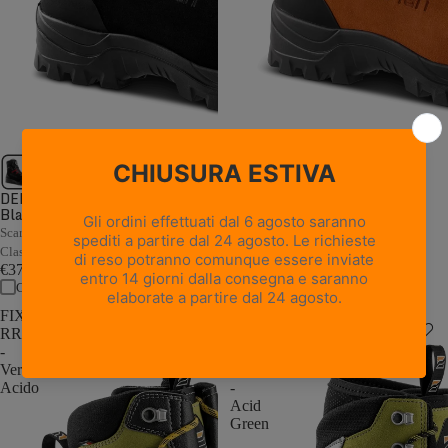
1 recensione
DELIMBER GTX RR BOA -
Black
WALD GTX RR - Orange
Scarpone antitaglio da motosega in
Scarpone antitaglio da motosega in
Classe 2 con sistema BOA®
Classe 2
€379,00
€359,00
Confronta
Confronta
FIXER
MOUNTAIN
RR
LITE
-
GTX
Verde
RR
Acido
-
Acid
Green