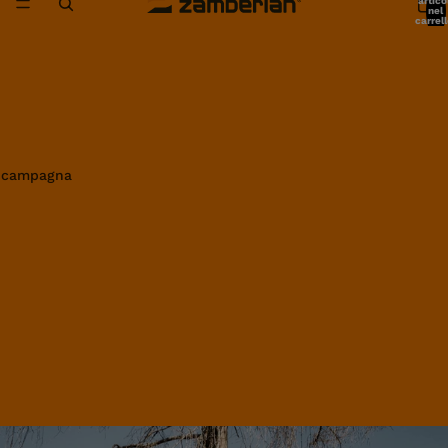
artico
nel
carrell
0
in campagna