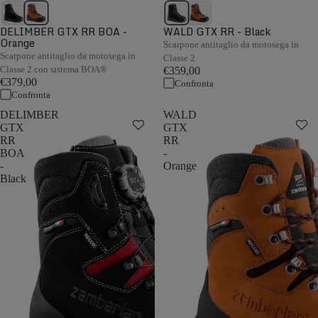
DELIMBER GTX RR BOA -
WALD GTX RR - Black
Orange
Scarpone antitaglio da motosega in
Scarpone antitaglio da motosega in
Classe 2
Classe 2 con sistema BOA®
€359,00
€379,00
Confronta
Confronta
DELIMBER
WALD
GTX
GTX
RR
RR
BOA
-
-
Orange
Black